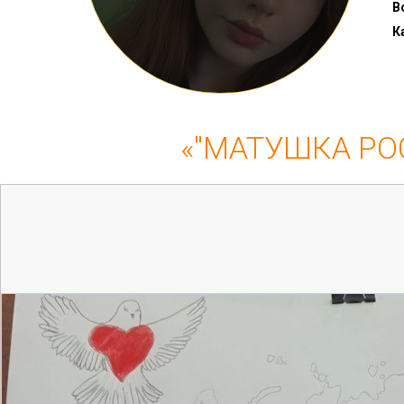
В
К
«"МАТУШКА РО