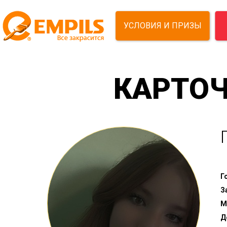
УСЛОВИЯ И ПРИЗЫ
КАРТОЧ
Г
З
М
Д