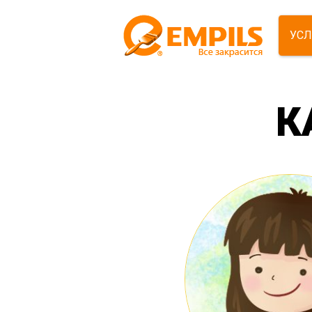
УСЛ
К